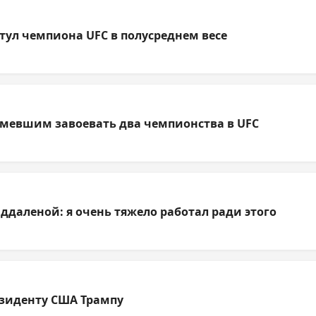
тул чемпиона UFC в полусреднем весе
умевшим завоевать два чемпионства в UFC
ддаленой: я очень тяжело работал ради этого
езиденту США Трампу