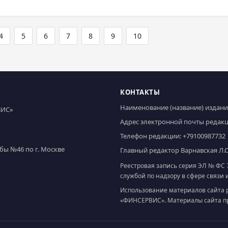
4
5
6
7
8
9
10
КОНТАКТЫ
Наименование (название) издания
ВИС»
Адрес электронной почты редак
Телефон редакции:
+79100987732
ы №46 по г. Москве
Главный редактор Варнавская Л.С
Реестровая запись серия ЭЛ № ФС 7
службой по надзору в сфере связ
Использование материалов сайта 
«ФИНСЕРВИС». Материалы сайта пре