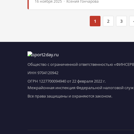
16 ноября 2025 · Ксения Гончарова
1
2
3
Общество с ограниченной ответственностью «ФИНСЕР
ИНН 9704120942
ОГРН 1227700094940 от 22 февраля 2022 г.
Межрайонная инспекция Федеральной налоговой служб
Все права защищены и охраняются законом.