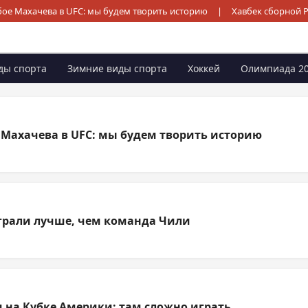
ое Махачева в UFC: мы будем творить историю
|
Хавбек сборной 
ды спорта
Зимние виды спорта
Хоккей
Олимпиада 2
 Махачева в UFC: мы будем творить историю
играли лучше, чем команда Чили
и на Кубке Америки: там сложно играть