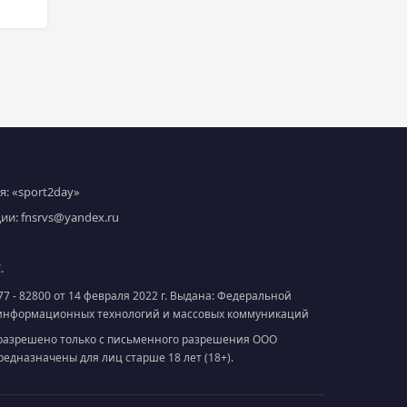
: «sport2day»
ции:
fnsrvs@yandex.ru
.
7 - 82800 от 14 февраля 2022 г. Выдана: Федеральной
и информационных технологий и массовых коммуникаций
разрешено только с письменного разрешения ООО
дназначены для лиц старше 18 лет (18+).