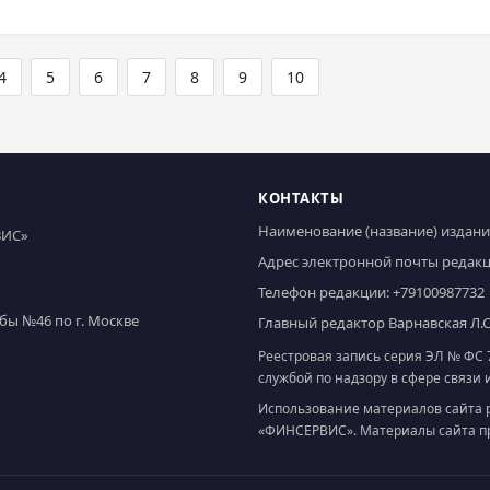
4
5
6
7
8
9
10
КОНТАКТЫ
Наименование (название) издания
ВИС»
Адрес электронной почты редак
Телефон редакции:
+79100987732
ы №46 по г. Москве
Главный редактор Варнавская Л.С
Реестровая запись серия ЭЛ № ФС 7
службой по надзору в сфере связ
Использование материалов сайта 
«ФИНСЕРВИС». Материалы сайта пре