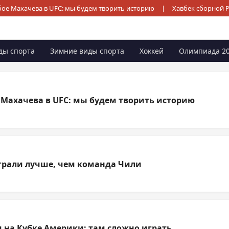
ое Махачева в UFC: мы будем творить историю
|
Хавбек сборной 
ды спорта
Зимние виды спорта
Хоккей
Олимпиада 2
 Махачева в UFC: мы будем творить историю
играли лучше, чем команда Чили
и на Кубке Америки: там сложно играть