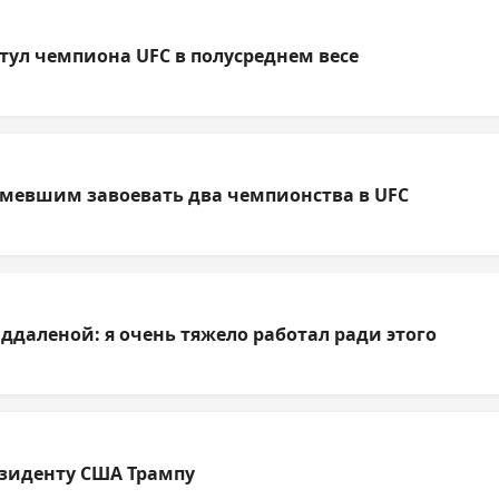
тул чемпиона UFC в полусреднем весе
умевшим завоевать два чемпионства в UFC
ддаленой: я очень тяжело работал ради этого
езиденту США Трампу