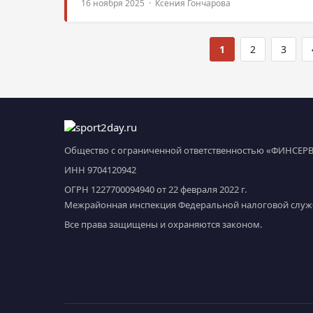
16 ноября 2025 · Ксения Гончарова
1
2
3
Общество с ограниченной ответственностью «ФИНСЕР
ИНН 9704120942
ОГРН 1227700094940 от 22 февраля 2022 г.
Межрайонная инспекция Федеральной налоговой служб
Все права защищены и охраняются законом.