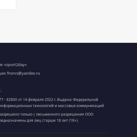
: «sport2day»
ции:
fnsrvs@yandex.ru
.
7 - 82800 от 14 февраля 2022 г. Выдана: Федеральной
и информационных технологий и массовых коммуникаций
разрешено только с письменного разрешения ООО
дназначены для лиц старше 18 лет (18+).